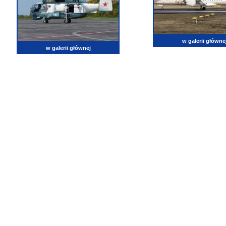
w galerii główne
w galerii głównej
lotnictwo, zdjęcia lotnicze, fotografia, pasja, lotnisko, klub miłoników lotnictwa, balony, samol