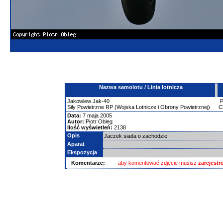
Nazwa samolotu / Linia lotnicza
Jakowlew
Jak-40
Siły Powietrzne RP (Wojska Lotnicze i Obrony Powietrznej)
C
Data:
7 maja 2005
Autor:
Piotr Obleg
Ilość wyświetleń:
2138
Opis
Jaczek siada o zachodzie
Aparat
Ekspozycja
Komentarze:
aby komentować zdjęcie musisz
zarejest