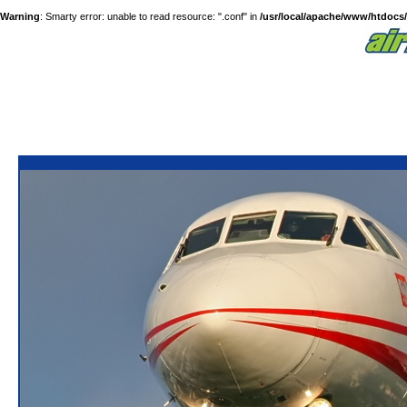
Warning
: Smarty error: unable to read resource: ".conf" in
/usr/local/apache/www/htdocs/a