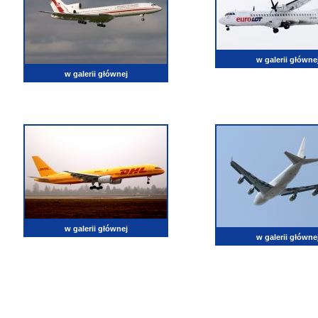
w galerii główne
w galerii głównej
w galerii głównej
w galerii główne
lotnictwo, zdjęcia lotnicze, fotografia, pasja, lotnisko, klub miłoników lotnictwa, balony, samol