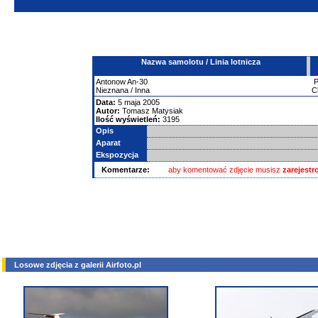
Nazwa samolotu / Linia lotnicza
Antonow
An-30
Nieznana / Inna
C
Data:
5 maja 2005
Autor:
Tomasz Matysiak
Ilość wyświetleń:
3195
Opis
Aparat
Ekspozycja
Komentarze:
aby komentować zdjęcie musisz
zarejest
Losowe zdjęcia z galerii Airfoto.pl