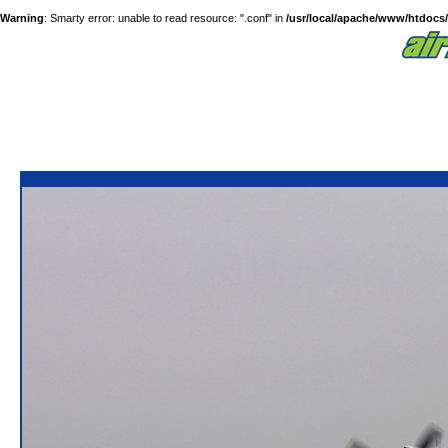
Warning
: Smarty error: unable to read resource: ".conf" in
/usr/local/apache/www/htdocs/a