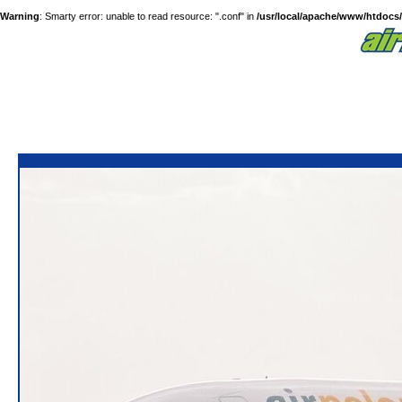
Warning
: Smarty error: unable to read resource: ".conf" in
/usr/local/apache/www/htdocs/a