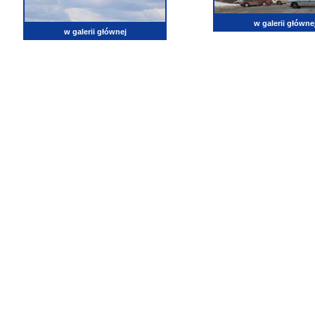
w galerii główne
w galerii głównej
lotnictwo, zdjęcia lotnicze, fotografia, pasja, lotnisko, klub miłoników lotnictwa, balony, samol