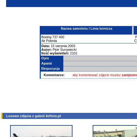
Nazwa samolotu / Linia lotnicza
Boeing
737
400
Air Polonia
C
Data:
15 sierpnia 2003
Autor:
Piotr Surowiecki
Ilość wyświetleń:
2101
Opis
Aparat
Ekspozycja
Komentarze:
aby komentować zdjęcie musisz
zarejest
Losowe zdjęcia z galerii Airfoto.pl