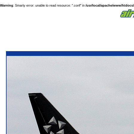
Warning
: Smarty error: unable to read resource: ".conf" in
/usr/local/apache/www/htdocs/a