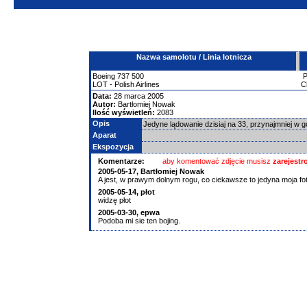
Nazwa samolotu / Linia lotnicza
Boeing
737
500
LOT - Polish Airlines
C
Data:
28 marca 2005
Autor:
Bartłomiej Nowak
Ilość wyświetleń:
2083
Opis
Jedyne lądowanie dzisiaj na 33, przynajmniej w 
Aparat
Ekspozycja
Komentarze:
aby komentować zdjęcie musisz
zarejest
2005-05-17, Bartłomiej Nowak
A jest, w prawym dolnym rogu, co ciekawsze to jedyna moja fotka
2005-05-14, płot
widzę płot
2005-03-30, epwa
Podoba mi sie ten bojing.