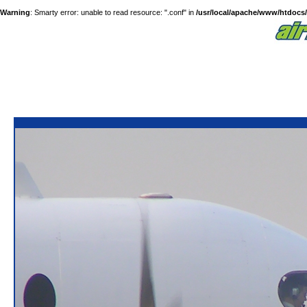
Warning
: Smarty error: unable to read resource: ".conf" in
/usr/local/apache/www/htdocs/a