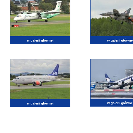
w galerii głównej
w galerii główne
w galerii główne
w galerii głównej
lotnictwo, zdjęcia lotnicze, fotografia, pasja, lotnisko, klub miłoników lotnictwa, balony, samol