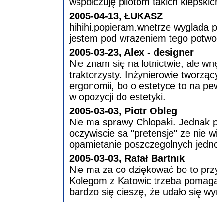
współczuję pilotom takich kiepski
2005-04-13, ŁUKASZ
hihihi.popieram.wnetrze wyglada pa
jestem pod wrazeniem tego potwor
2005-03-23, Alex - designer
Nie znam się na lotnictwie, ale w
traktorzysty. Inżynierowie tworząc
ergonomii, bo o estetyce to na pe
w opozycji do estetyki.
2005-03-03, Piotr Obleg
Nie ma sprawy Chlopaki. Jednak 
oczywiscie sa "pretensje" ze nie w
opamietanie poszczegolnych jednos
2005-03-03, Rafał Bartnik
Nie ma za co dziękować bo to prz
Kolegom z Katowic trzeba pomaga
bardzo się cieszę, że udało się w