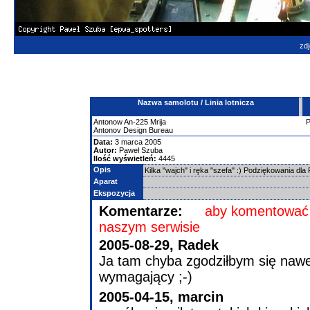
zdj
Nazwa samolotu / Linia lotnicza
Antonow
An-225 Mrija
Antonov Design Bureau
Data:
3 marca 2005
Autor:
Paweł Szuba
Ilość wyświetleń:
4445
Opis
Kilka "wajch" i ręka "szefa" :) Podziękowania dla 
Aparat
Ekspozycja
Komentarze:
aby komentować 
naszym serwisie
2005-08-29, Radek
Ja tam chyba zgodziłbym się nawet n
wymagający ;-)
2005-04-15, marcin