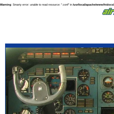
Warning
: Smarty error: unable to read resource: ".conf" in
/usr/local/apache/www/htdocs/a