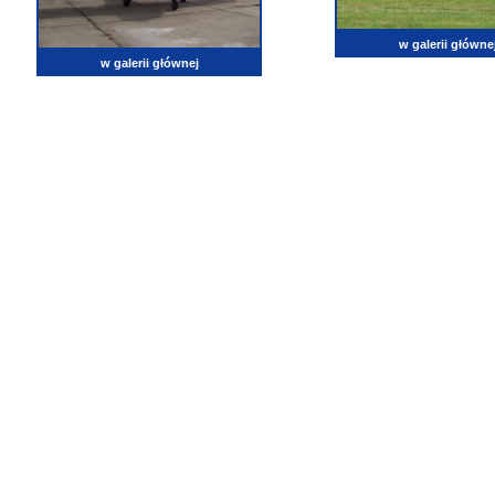
w galerii główne
w galerii głównej
lotnictwo, zdjęcia lotnicze, fotografia, pasja, lotnisko, klub miłoników lotnictwa, balony, samol