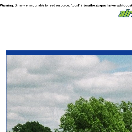
Warning
: Smarty error: unable to read resource: ".conf" in
/usr/local/apache/www/htdocs/a