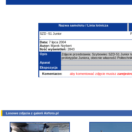
Nazwa samolotu / Linia lotnicza
SZD
-51
Junior
-
Data:
7 lipca 2004
Autor:
Marek Norbert
Ilość wyświetleń:
2843
Opis
Zdjęcie przedstawia: Szybowiec SZD-51 Junior t
prototypów Juniora, obecnie własność Politechni
Aparat
Ekspozycja
Komentarze:
aby komentować zdjęcie musisz
zarejest
Losowe zdjęcia z galerii Airfoto.pl