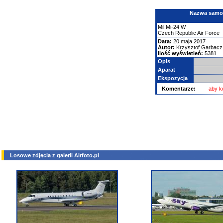
Nazwa samolo
Mil
Mi-24
W
Czech Republic Air Force
Data:
20 maja 2017
Autor:
Krzysztof Garbacz
Ilość wyświetleń:
5381
Opis
Aparat
Ekspozycja
Komentarze:
aby k
Losowe zdjęcia z galerii Airfoto.pl