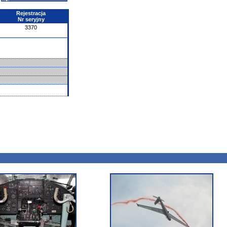
Rejestracja
Nr seryjny
3370