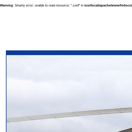
Warning
: Smarty error: unable to read resource: ".conf" in
/usr/local/apache/www/htdocs/a