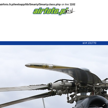
irfoto.fr.pl/webapp/lib/Smarty/Smarty.class.php
on line
1102
id # 131770