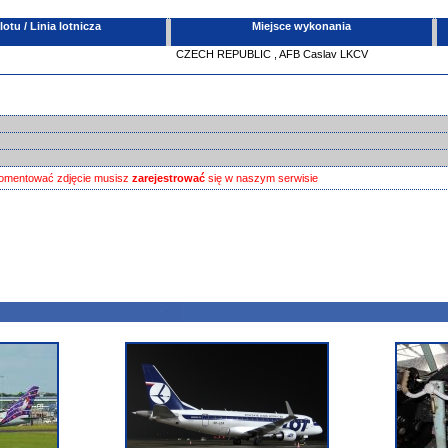
tu / Linia lotnicza
Miejsce wykonania
CZECH REPUBLIC
,
AFB Caslav LKCV
omentować zdjęcie musisz
zarejestrować
się w naszym serwisie