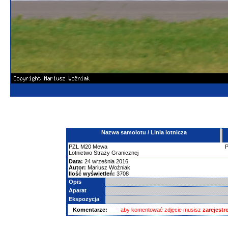
Nazwa samolotu / Linia lotnicza
PZL
M20 Mewa
Lotnictwo Straży Granicznej
Data:
24 września 2016
Autor:
Mariusz Woźniak
Ilość wyświetleń:
3708
Opis
Aparat
Ekspozycja
Komentarze:
aby komentować zdjęcie musisz
zarejest