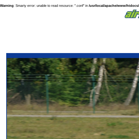
Warning
: Smarty error: unable to read resource: ".conf" in
/usr/local/apache/www/htdocs/a