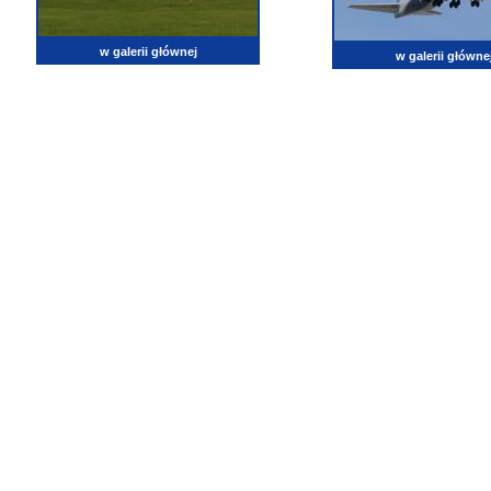
w galerii głównej
w galerii główne
lotnictwo, zdjęcia lotnicze, fotografia, pasja, lotnisko, klub miłoników lotnictwa, balony, samol