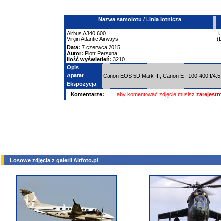
Nazwa samolotu / Linia lotnicza
Airbus
A340
600
Virgin Atlantic Airways
(
Data:
7 czerwca 2015
Autor:
Piotr Persona
Ilość wyświetleń:
3210
Opis
Aparat
Canon EOS 5D Mark III, Canon EF 100-400 f/4.5
Ekspozycja
Komentarze:
aby komentować zdjęcie musisz
zarejest
Losowe zdjęcia z galerii Airfoto.pl