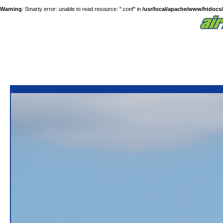
Warning
: Smarty error: unable to read resource: ".conf" in
/usr/local/apache/www/htdocs/a