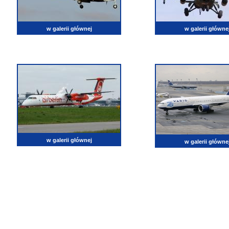
w galerii głównej
w galerii główne
w galerii głównej
w galerii główne
lotnictwo, zdjęcia lotnicze, fotografia, pasja, lotnisko, klub miłoników lotnictwa, balony, samol