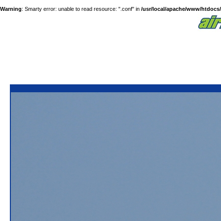
Warning
: Smarty error: unable to read resource: ".conf" in
/usr/local/apache/www/htdocs/a