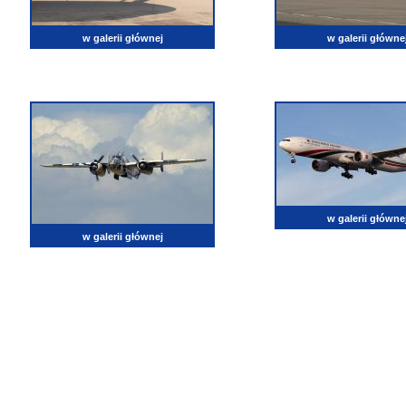
w galerii głównej
w galerii główne
w galerii główne
w galerii głównej
lotnictwo, zdjęcia lotnicze, fotografia, pasja, lotnisko, klub miłoników lotnictwa, balony, samol