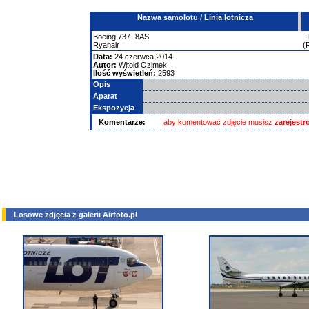
Nazwa samolotu / Linia lotnicza
Boeing
737
-8AS
I
Ryanair
(
Data:
24 czerwca 2014
Autor:
Witold Ozimek
Ilość wyświetleń:
2593
Opis
Aparat
Ekspozycja
Komentarze:
aby komentować zdjęcie musisz
zarejest
Losowe zdjęcia z galerii Airfoto.pl