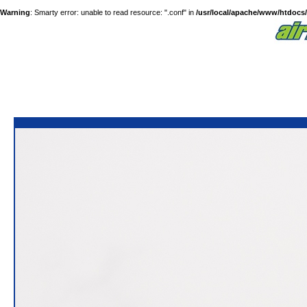
Warning
: Smarty error: unable to read resource: ".conf" in
/usr/local/apache/www/htdocs/a