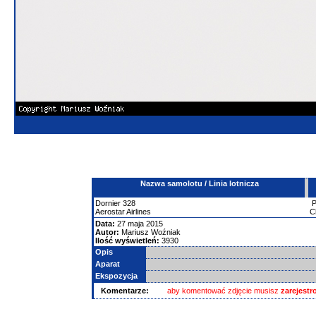
Nazwa samolotu / Linia lotnicza
Dornier
328
Aerostar Airlines
C
Data:
27 maja 2015
Autor:
Mariusz Woźniak
Ilość wyświetleń:
3930
Opis
Aparat
Ekspozycja
Komentarze:
aby komentować zdjęcie musisz
zarejest