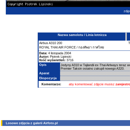
zdję
Nazwa samolotu / Linia lotnicza
Airbus
A310
200
ROYAL THAI AIR FORCE / กองทัพอา กาศไทย
Data:
4 listopada 2004
Autor:
Piotrek Lipinski
Ilość wyświetleń:
3716
Opis
Jedyny A310 w Tajlandii ex-Thai Airlways teraz 
Premier Taksin ostatno zakupil nowego A320.
Aparat
Ekspozycja
Komentarze:
aby komentować zdjęcie musisz
zarejest
Losowe zdjęcia z galerii Airfoto.pl