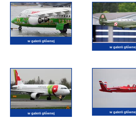
w galerii głównej
w galerii główne
w galerii główne
w galerii głównej
lotnictwo, zdjęcia lotnicze, fotografia, pasja, lotnisko, klub miłoników lotnictwa, balony, samol