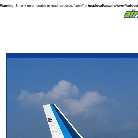
Warning
: Smarty error: unable to read resource: ".conf" in
/usr/local/apache/www/htdocs/a