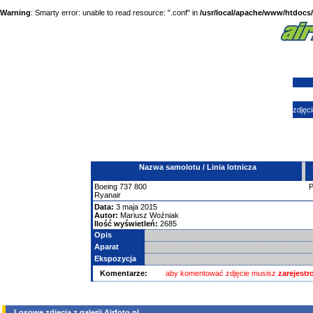
Warning
: Smarty error: unable to read resource: ".conf" in
/usr/local/apache/www/htdocs/a
zdjęci
Nazwa samolotu / Linia lotnicza
Boeing
737
800
Ryanair
Data:
3 maja 2015
Autor:
Mariusz Woźniak
Ilość wyświetleń:
2685
Opis
Aparat
Ekspozycja
Komentarze:
aby komentować zdjęcie musisz
zarejest
Losowe zdjęcia z galerii Airfoto.pl