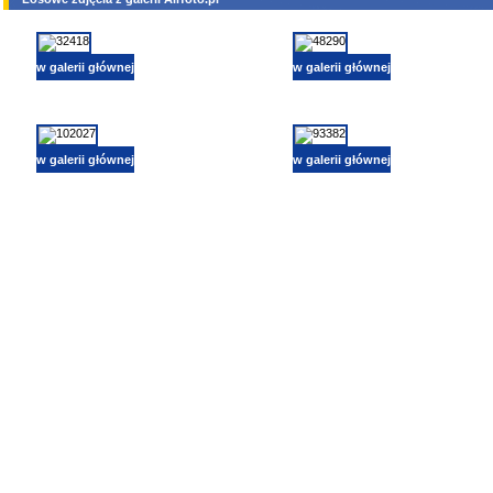
w galerii głównej
w galerii głównej
w galerii głównej
w galerii głównej
lotnictwo, zdjęcia lotnicze, fotografia, pasja, lotnisko, klub miłoników lotnictwa, balony, samol