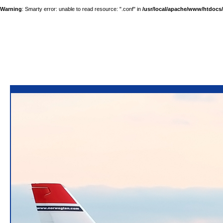
Warning
: Smarty error: unable to read resource: ".conf" in
/usr/local/apache/www/htdocs/a