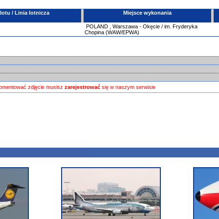
tu / Linia lotnicza
Miejsce wykonania
POLAND
,
Warszawa - Okęcie / im. Fryderyka
Chopina (WAW/EPWA)
omentować zdjęcie musisz
zarejestrować
się w naszym serwisie