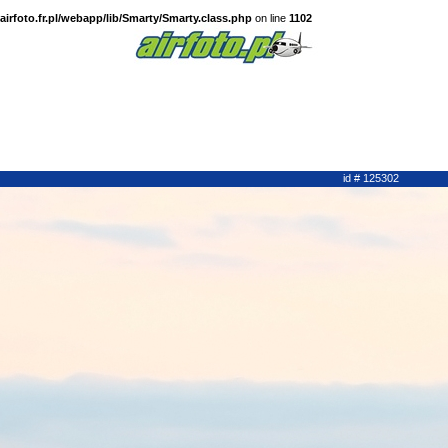
irfoto.fr.pl/webapp/lib/Smarty/Smarty.class.php
on line
1102
id # 125302