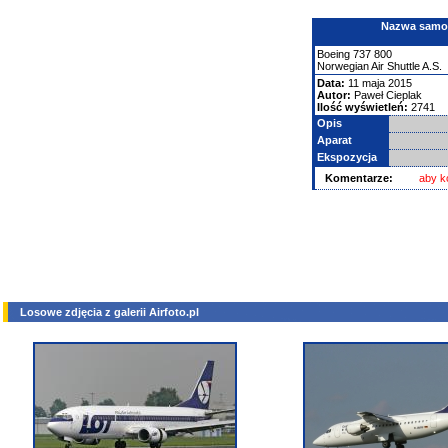
Nazwa samolo
Boeing
737
800
Norwegian Air Shuttle A.S.
Data:
11 maja 2015
Autor:
Paweł Cieplak
Ilość wyświetleń:
2741
Opis
Aparat
Ekspozycja
Komentarze:
aby k
Losowe zdjęcia z galerii Airfoto.pl