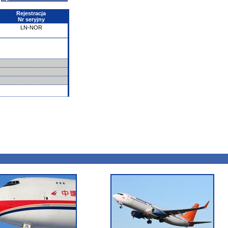
Rejestracja
Nr seryjny
LN-NOR