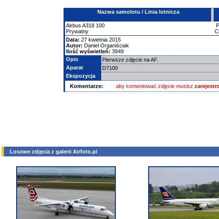
Nazwa samolotu / Linia lotnicza
Airbus
A318
100
Prywatny
C
Data:
27 kwietnia 2015
Autor:
Daniel Organiściak
Ilość wyświetleń:
3949
Opis
Pierwsze zdjęcie na AF.
Aparat
D7100
Ekspozycja
Komentarze:
aby komentować zdjęcie musisz
zarejest
Losowe zdjęcia z galerii Airfoto.pl