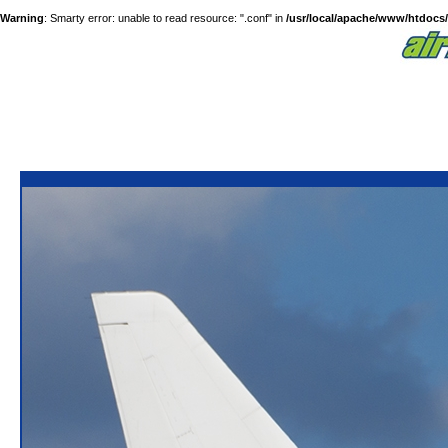
Warning
: Smarty error: unable to read resource: ".conf" in
/usr/local/apache/www/htdocs/a