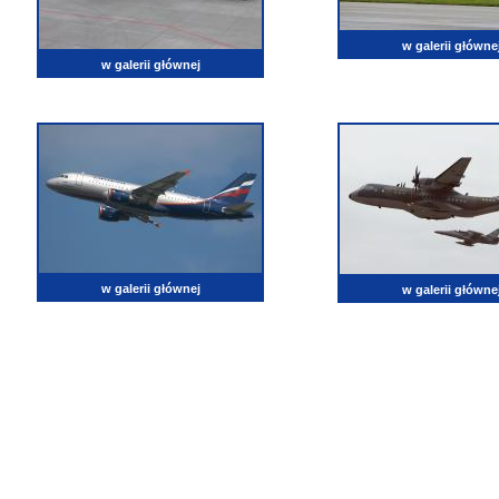
w galerii główne
w galerii głównej
w galerii głównej
w galerii główne
lotnictwo, zdjęcia lotnicze, fotografia, pasja, lotnisko, klub miłoników lotnictwa, balony, samol