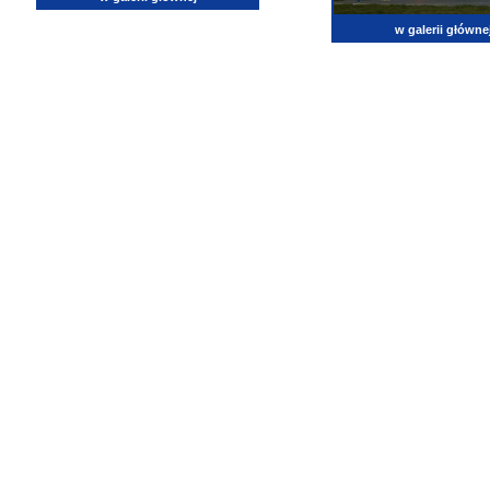
w galerii główne
lotnictwo, zdjęcia lotnicze, fotografia, pasja, lotnisko, klub miłoników lotnictwa, balony, samol