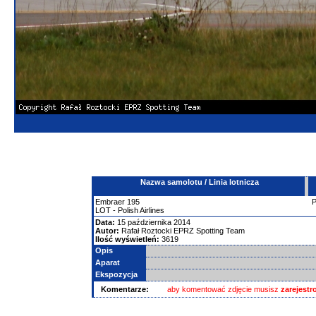
Nazwa samolotu / Linia lotnicza
Embraer
195
LOT - Polish Airlines
Data:
15 października 2014
Autor:
Rafał Roztocki EPRZ Spotting Team
Ilość wyświetleń:
3619
Opis
Aparat
Ekspozycja
Komentarze:
aby komentować zdjęcie musisz
zarejest