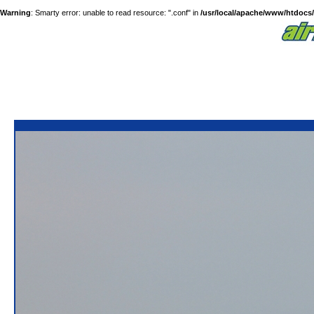
Warning
: Smarty error: unable to read resource: ".conf" in
/usr/local/apache/www/htdocs/a