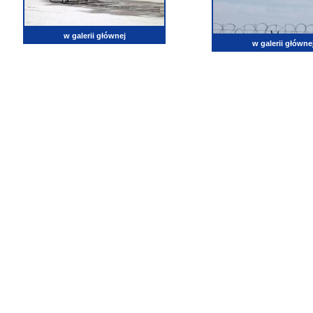
w galerii głównej
w galerii główne
lotnictwo, zdjęcia lotnicze, fotografia, pasja, lotnisko, klub miłoników lotnictwa, balony, samol