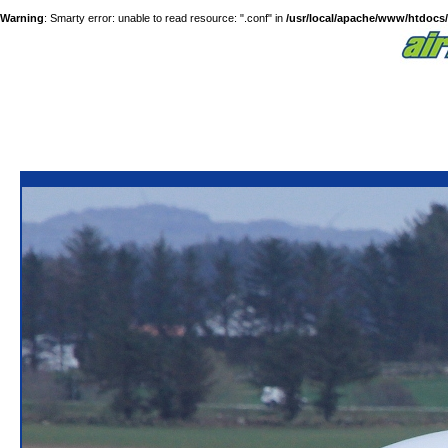
Warning
: Smarty error: unable to read resource: ".conf" in
/usr/local/apache/www/htdocs/a