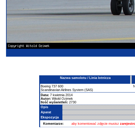
Nazwa samolotu / Linia lotnicza
Boeing
737
600
Scandinavian Airlines System (SAS)
Data:
7 kwietnia 2014
Autor:
Witold Ozimek
Ilość wyświetleń:
2730
Opis
Aparat
Ekspozycja
Komentarze:
aby komentować zdjęcie musisz
zarejest