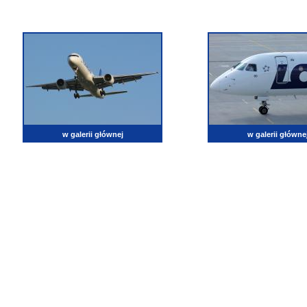
w galerii głównej
w galerii główne
lotnictwo, zdjęcia lotnicze, fotografia, pasja, lotnisko, klub miłoników lotnictwa, balony, samol