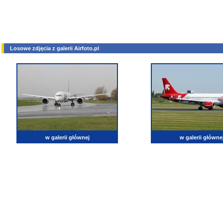
Losowe zdjęcia z galerii Airfoto.pl
w galerii głównej
w galerii główne