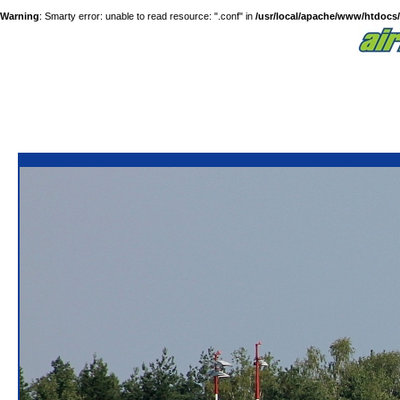
Warning
: Smarty error: unable to read resource: ".conf" in
/usr/local/apache/www/htdocs/a