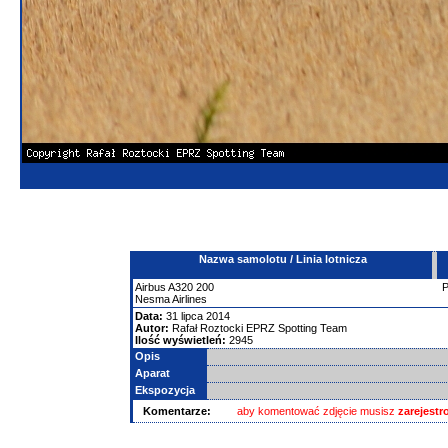
Nazwa samolotu / Linia lotnicza
Airbus
A320
200
Nesma Airlines
Data:
31 lipca 2014
Autor:
Rafał Roztocki EPRZ Spotting Team
Ilość wyświetleń:
2945
Opis
Aparat
Ekspozycja
Komentarze:
aby komentować zdjęcie musisz
zarejest