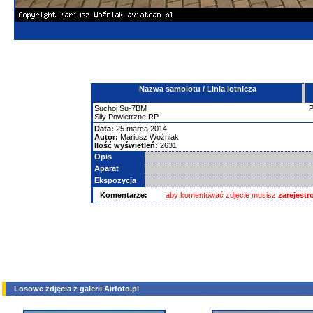
Nazwa samolotu / Linia lotnicza
Suchoj
Su-7BM
Siły Powietrzne RP
Data:
25 marca 2014
Autor:
Mariusz Woźniak
Ilość wyświetleń:
2631
Opis
Aparat
Ekspozycja
Komentarze:
aby komentować zdjęcie musisz
zarejest
Losowe zdjęcia z galerii Airfoto.pl