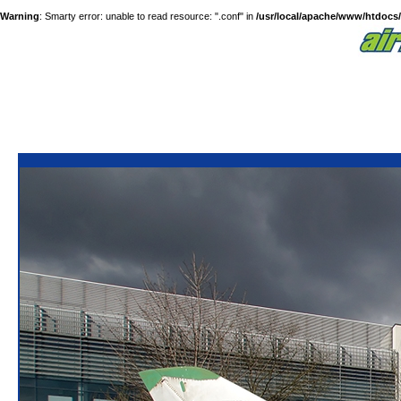
Warning
: Smarty error: unable to read resource: ".conf" in
/usr/local/apache/www/htdocs/a