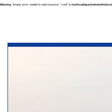
Warning
: Smarty error: unable to read resource: ".conf" in
/usr/local/apache/www/htdocs/a