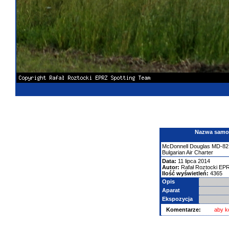
Nazwa samolo
McDonnell Douglas
MD-82
Bulgarian Air Charter
Data:
11 lipca 2014
Autor:
Rafał Roztocki EP
Ilość wyświetleń:
4365
Opis
Aparat
Ekspozycja
Komentarze:
aby k