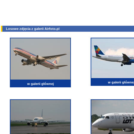
Losowe zdjęcia z galerii Airfoto.pl
w galerii główne
w galerii głównej