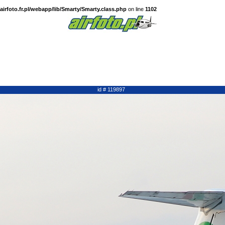
irfoto.fr.pl/webapp/lib/Smarty/Smarty.class.php
on line
1102
id # 119897