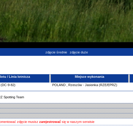
zdjęcie średnie
zdjęcie duże
tu / Linia lotnicza
Miejsce wykonania
 (DC-9-82)
POLAND
,
Rzeszów - Jasionka (RZE/EPRZ)
RZ Spotting Team
omentować zdjęcie musisz
zarejestrować
się w naszym serwisie