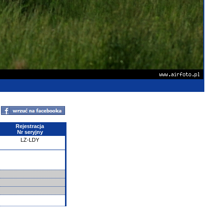
Rejestracja
Nr seryjny
LZ-LDY