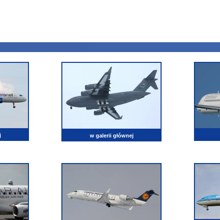
j
w galerii głównej