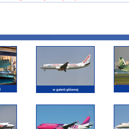
j
w galerii głównej