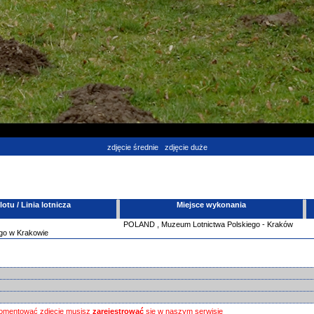
zdjęcie średnie
zdjęcie duże
tu / Linia lotnicza
Miejsce wykonania
POLAND
,
Muzeum Lotnictwa Polskiego - Kraków
go w Krakowie
omentować zdjęcie musisz
zarejestrować
się w naszym serwisie