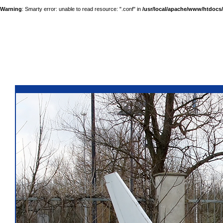
Warning
: Smarty error: unable to read resource: ".conf" in
/usr/local/apache/www/htdocs/a