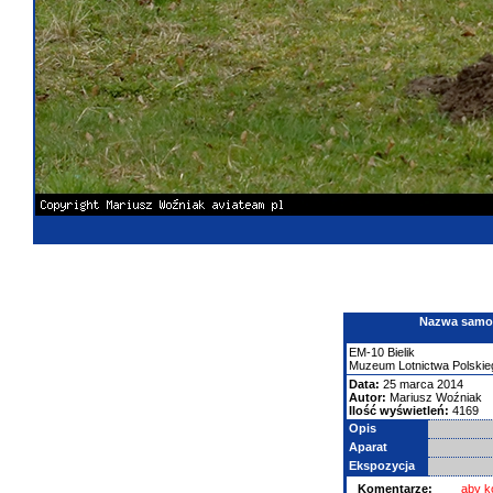
Nazwa samolo
EM-10 Bielik
Muzeum Lotnictwa Polskie
Data:
25 marca 2014
Autor:
Mariusz Woźniak
Ilość wyświetleń:
4169
Opis
Aparat
Ekspozycja
Komentarze:
aby k