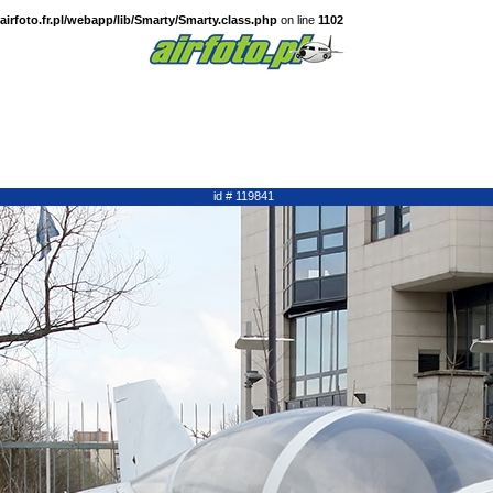
irfoto.fr.pl/webapp/lib/Smarty/Smarty.class.php
on line
1102
id # 119841