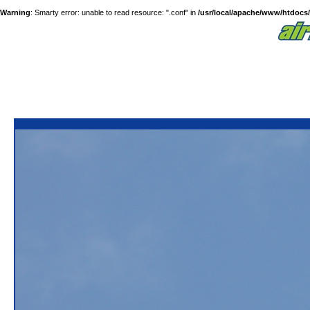
Warning
: Smarty error: unable to read resource: ".conf" in
/usr/local/apache/www/htdocs/a