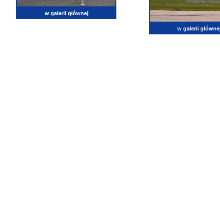
w galerii głównej
w galerii główne
lotnictwo, zdjęcia lotnicze, fotografia, pasja, lotnisko, klub miłoników lotnictwa, balony, samol