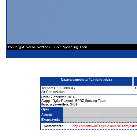
Nazwa samolotu / Linia lotnicza
Tecnam
P-92-2000RG
Air Res Aviation
Data:
7 czerwca 2014
Autor:
Rafał Roztocki EPRZ Spotting Team
Ilość wyświetleń:
3461
Opis
Aparat
Ekspozycja
Komentarze:
aby komentować zdjęcie musisz
zarejest