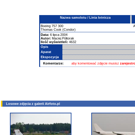
Nazwa samolotu / Linia lotnicza
Boeing
757
300
Thomas Cook (Condor)
Data:
6 lipca 2004
Autor:
Maciej Półtorak
Ilość wyświetleń:
4632
Opis
Aparat
Ekspozycja
Komentarze:
aby komentować zdjęcie musisz
zarejest
Losowe zdjęcia z galerii Airfoto.pl