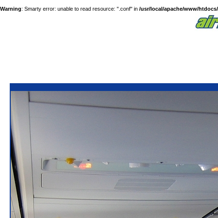
Warning
: Smarty error: unable to read resource: ".conf" in
/usr/local/apache/www/htdocs/a