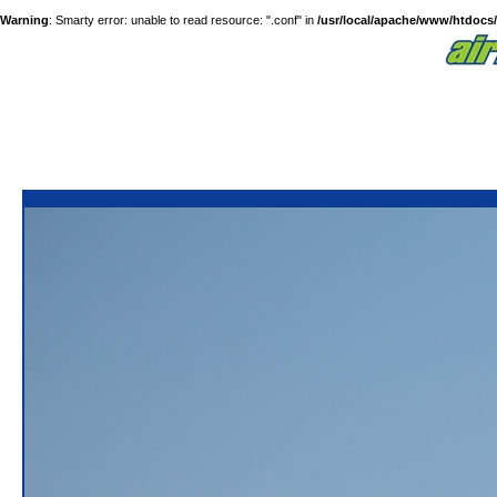
Warning
: Smarty error: unable to read resource: ".conf" in
/usr/local/apache/www/htdocs/a