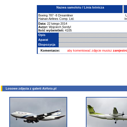
Nazwa samolotu / Linia lotnicza
Boeing
787
-8 Dreamliner
Hainan Airlines Comp. Ltd.
I
Data:
22 lutego 2014
Autor:
Wojciech Sordyl
Ilość wyświetleń:
4105
Opis
Aparat
Ekspozycja
Komentarze:
aby komentować zdjęcie musisz
zarejest
Losowe zdjęcia z galerii Airfoto.pl