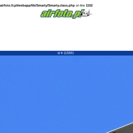
irfoto.fr.pl/webapp/lib/Smarty/Smarty.class.php
on line
1102
id # 115891