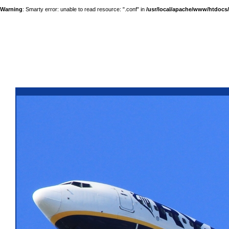
Warning
: Smarty error: unable to read resource: ".conf" in
/usr/local/apache/www/htdocs/a