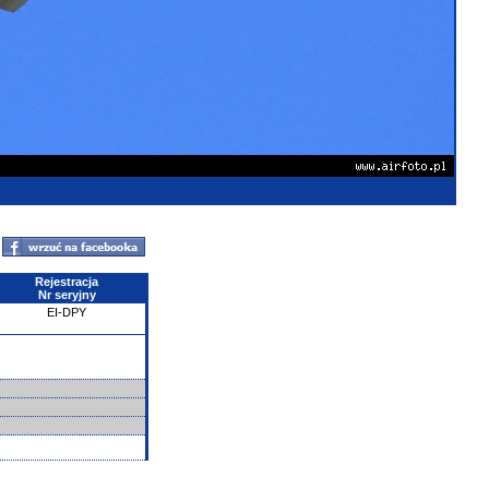
Rejestracja
Nr seryjny
EI-DPY