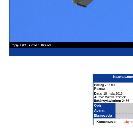
Nazwa samolo
Boeing
737
800
Ryanair
Data:
18 maja 2013
Autor:
Witold Ozimek
Ilość wyświetleń:
2486
Opis
Aparat
Ekspozycja
Komentarze:
aby k