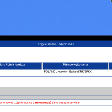
zdjęcie średnie
zdjęcie duże
tu / Linia lotnicza
Miejsce wykonania
POLAND
,
Kraków - Balice (KRK/EPKK)
omentować zdjęcie musisz
zarejestrować
się w naszym serwisie