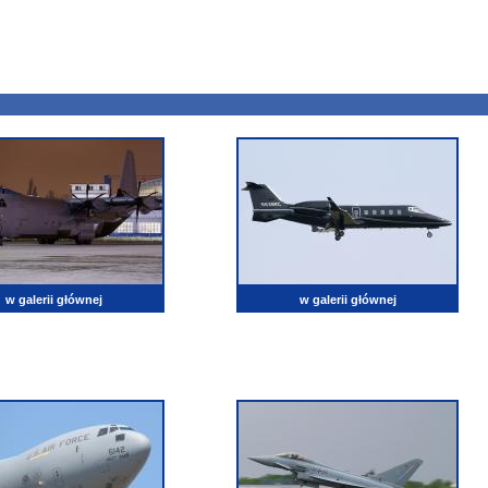
w galerii głównej
w galerii głównej