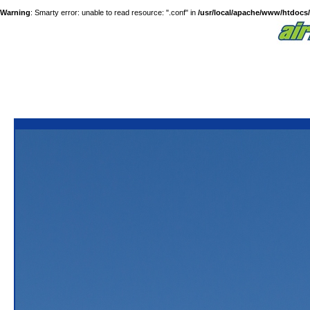
Warning
: Smarty error: unable to read resource: ".conf" in
/usr/local/apache/www/htdocs/a