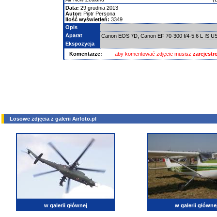
Data:
29 grudnia 2013
Autor:
Piotr Persona
Ilość wyświetleń:
3349
Opis
Aparat
Canon EOS 7D, Canon EF 70-300 f/4-5.6 L IS 
Ekspozycja
Komentarze:
aby komentować zdjęcie musisz
zarejest
Losowe zdjęcia z galerii Airfoto.pl
w galerii głównej
w galerii główne