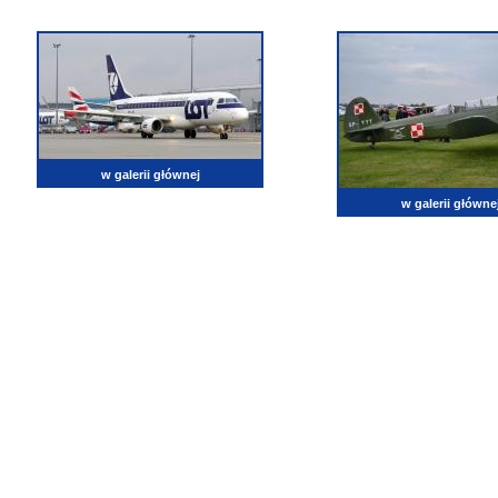
w galerii głównej
w galerii główne
lotnictwo, zdjęcia lotnicze, fotografia, pasja, lotnisko, klub miłoników lotnictwa, balony, samol