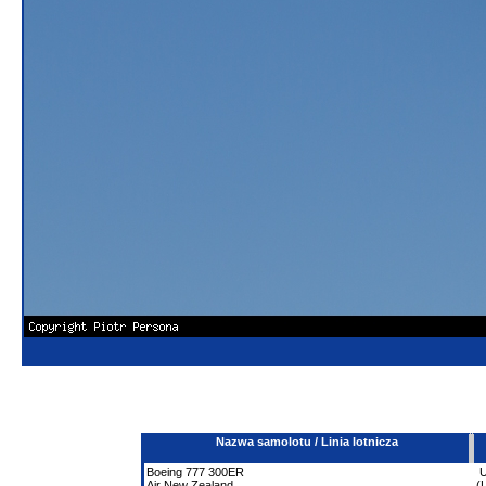
Nazwa samolotu / Linia lotnicza
Boeing
777
300ER
Air New Zealand
(