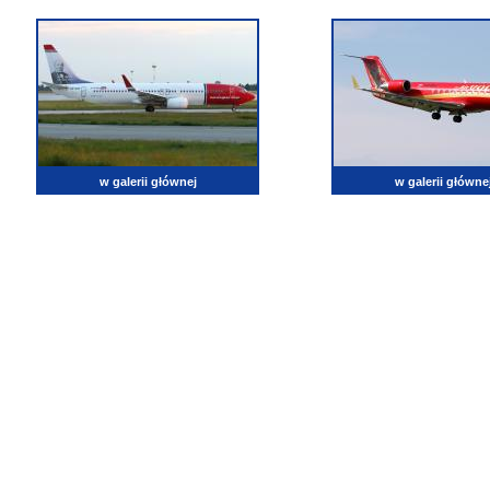
w galerii głównej
w galerii główne
lotnictwo, zdjęcia lotnicze, fotografia, pasja, lotnisko, klub miłoników lotnictwa, balony, samol