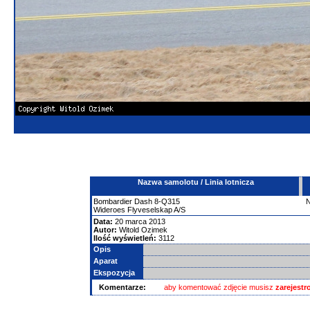
Nazwa samolotu / Linia lotnicza
Bombardier
Dash 8-Q315
Wideroes Flyveselskap A/S
Data:
20 marca 2013
Autor:
Witold Ozimek
Ilość wyświetleń:
3112
Opis
Aparat
Ekspozycja
Komentarze:
aby komentować zdjęcie musisz
zarejest