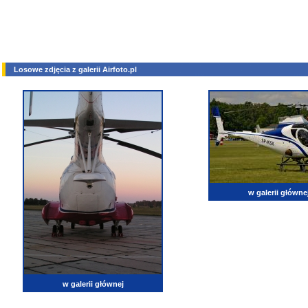
Losowe zdjęcia z galerii Airfoto.pl
w galerii główne
w galerii głównej