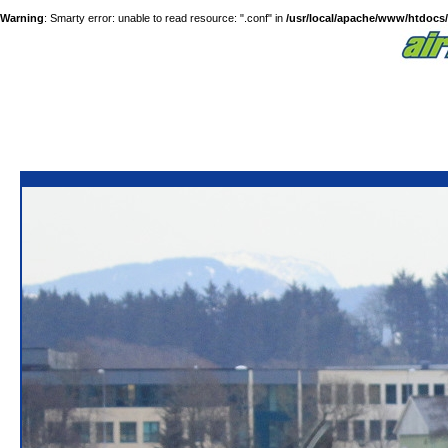
Warning
: Smarty error: unable to read resource: ".conf" in
/usr/local/apache/www/htdocs/a