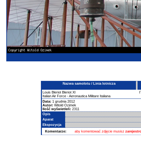
Nazwa samolotu / Linia lotnicza
Louis Bleriot
Bleriot XI
I
Italian Air Force - Aeronautica Militare Italiana
Data:
1 grudnia 2012
Autor:
Witold Ozimek
Ilość wyświetleń:
2311
Opis
Aparat
Ekspozycja
Komentarze:
aby komentować zdjęcie musisz
zarejest