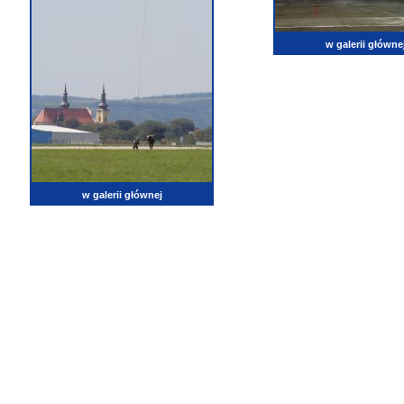
w galerii główne
w galerii głównej
lotnictwo, zdjęcia lotnicze, fotografia, pasja, lotnisko, klub miłoników lotnictwa, balony, samol