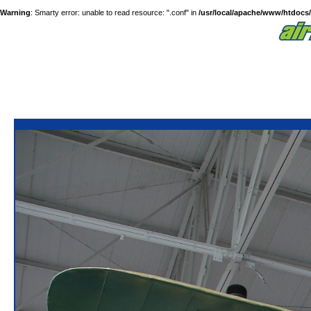
Warning
: Smarty error: unable to read resource: ".conf" in
/usr/local/apache/www/htdocs/a