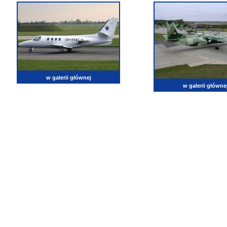
w galerii głównej
w galerii główne
lotnictwo, zdjęcia lotnicze, fotografia, pasja, lotnisko, klub miłoników lotnictwa, balony, samol