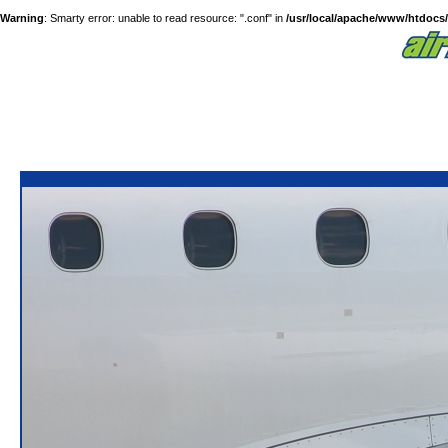
Warning
: Smarty error: unable to read resource: ".conf" in
/usr/local/apache/www/htdocs/a