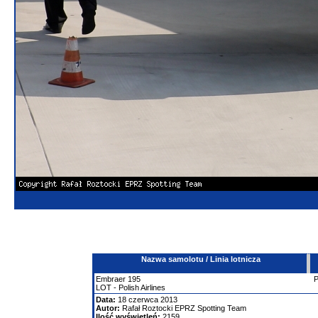
Nazwa samolotu / Linia lotnicza
Embraer
195
LOT - Polish Airlines
Data:
18 czerwca 2013
Autor:
Rafał Roztocki EPRZ Spotting Team
Ilość wyświetleń:
2159