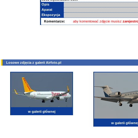
Opis
Aparat
Ekspozycja
Komentarze:
aby komentować zdjęcie musisz
zarejest
Losowe zdjęcia z galerii Airfoto.pl
w galerii głównej
w galerii główne