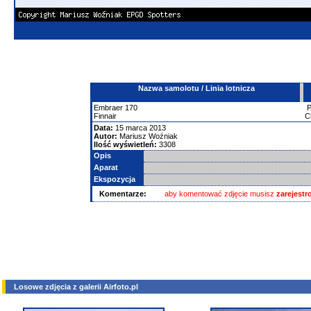
Nazwa samolotu / Linia lotnicza
Embraer
170
Finnair
C
Data:
15 marca 2013
Autor:
Mariusz Woźniak
Ilość wyświetleń:
3308
Opis
Aparat
Ekspozycja
Komentarze:
aby komentować zdjęcie musisz
zarejest
Losowe zdjęcia z galerii Airfoto.pl