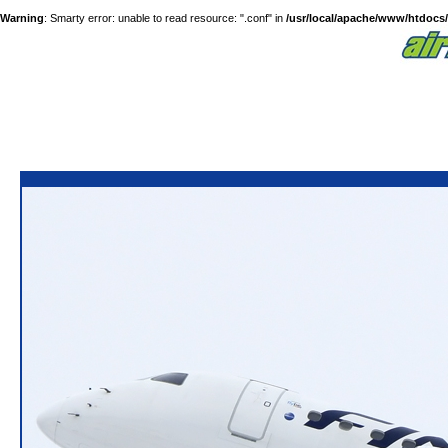
Warning
: Smarty error: unable to read resource: ".conf" in
/usr/local/apache/www/htdocs/a