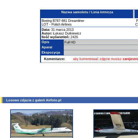
Nazwa samolotu / Linia lotnicza
Boeing
B787-881 Dreamliner
LOT - Polish Airlines
C
Data:
31 marca 2013
Autor:
Łukasz Dutkiewicz
Ilość wyświetleń:
2426
Opis
Full HD
Aparat
Ekspozycja
Komentarze:
aby komentować zdjęcie musisz
zarejest
Losowe zdjęcia z galerii Airfoto.pl