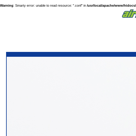
Warning
: Smarty error: unable to read resource: ".conf" in
/usr/local/apache/www/htdocs/a