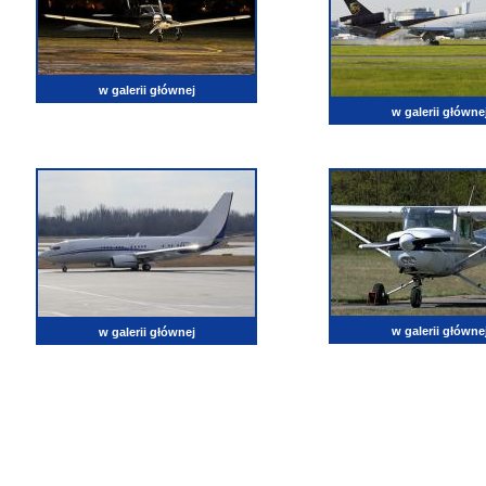
w galerii głównej
w galerii główne
w galerii główne
w galerii głównej
lotnictwo, zdjęcia lotnicze, fotografia, pasja, lotnisko, klub miłoników lotnictwa, balony, samol