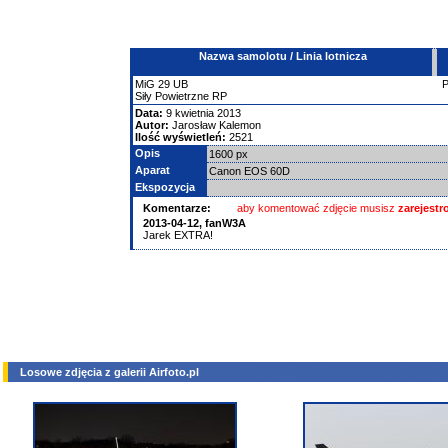
Nazwa samolotu / Linia lotnicza
MiG
29
UB
Siły Powietrzne RP
Data:
9 kwietnia 2013
Autor:
Jarosław Kalemon
Ilość wyświetleń:
2521
Opis
1600 px
Aparat
Canon EOS 60D
Ekspozycja
Komentarze:
aby komentować zdjęcie musisz
zarejest
2013-04-12,
fanW3A
Jarek EXTRA!
Losowe zdjęcia z galerii Airfoto.pl