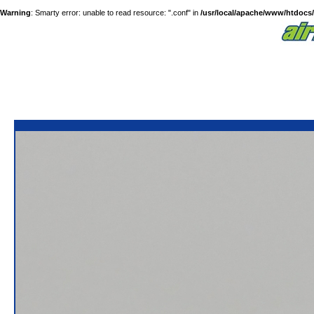
Warning
: Smarty error: unable to read resource: ".conf" in
/usr/local/apache/www/htdocs/a