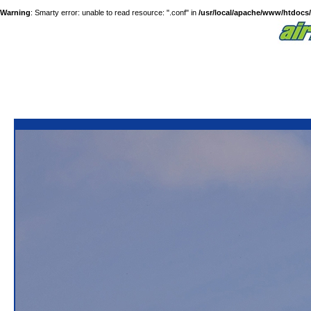
Warning
: Smarty error: unable to read resource: ".conf" in
/usr/local/apache/www/htdocs/a