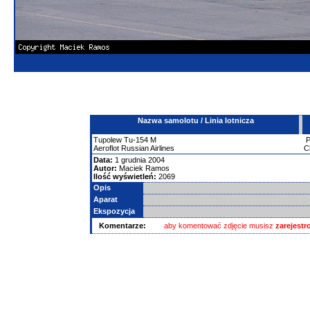
Nazwa samolotu / Linia lotnicza
Tupolew
Tu-154
M
Aeroflot Russian Airlines
C
Data:
1 grudnia 2004
Autor:
Maciek Ramos
Ilość wyświetleń:
2069
Opis
Aparat
Ekspozycja
Komentarze:
aby komentować zdjęcie musisz
zarejest