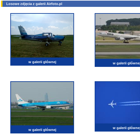
Losowe zdjęcia z galerii Airfoto.pl
w galerii głównej
w galerii główne
w galerii główne
w galerii głównej