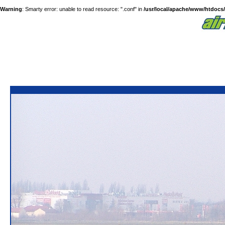
Warning
: Smarty error: unable to read resource: ".conf" in
/usr/local/apache/www/htdocs/a