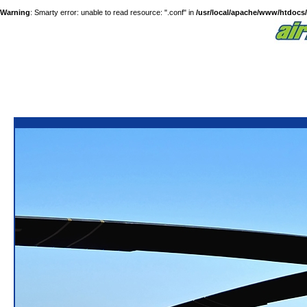
Warning
: Smarty error: unable to read resource: ".conf" in
/usr/local/apache/www/htdocs/a