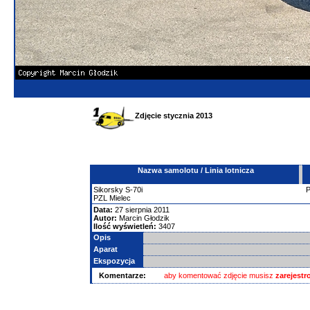
Zdjęcie stycznia 2013
Nazwa samolotu / Linia lotnicza
Sikorsky
S-70i
PZL Mielec
Data:
27 sierpnia 2011
Autor:
Marcin Głodzik
Ilość wyświetleń:
3407
Opis
Aparat
Ekspozycja
Komentarze:
aby komentować zdjęcie musisz
zarejest