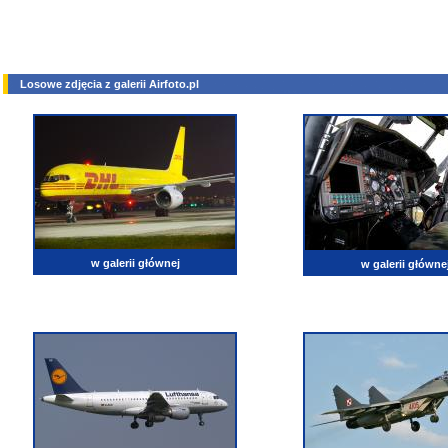
Losowe zdjęcia z galerii Airfoto.pl
w galerii głównej
w galerii główne