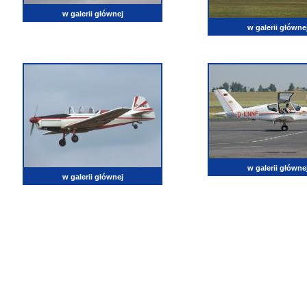
w galerii głównej
w galerii główne
w galerii główne
w galerii głównej
lotnictwo, zdjęcia lotnicze, fotografia, pasja, lotnisko, klub miłoników lotnictwa, balony, samol