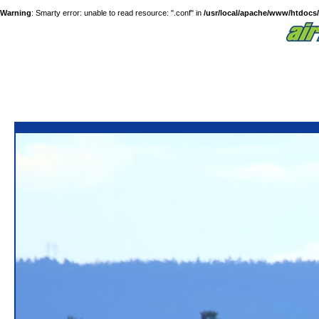
Warning
: Smarty error: unable to read resource: ".conf" in
/usr/local/apache/www/htdocs/a