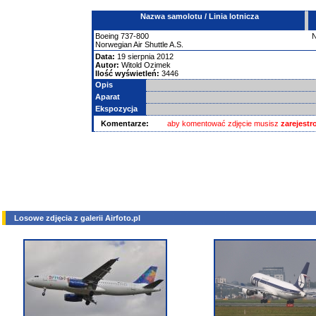
Nazwa samolotu / Linia lotnicza
Boeing
737-800
Norwegian Air Shuttle A.S.
Data:
19 sierpnia 2012
Autor:
Witold Ozimek
Ilość wyświetleń:
3446
Opis
Aparat
Ekspozycja
Komentarze:
aby komentować zdjęcie musisz
zarejest
Losowe zdjęcia z galerii Airfoto.pl