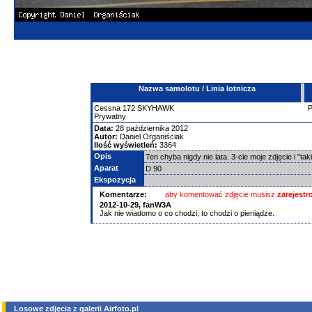
Nazwa samolotu / Linia lotnicza
Cessna
172 SKYHAWK
Prywatny
Data:
28 października 2012
Autor:
Daniel Organiściak
Ilość wyświetleń:
3364
Opis
Ten chyba nigdy nie lata. 3-cie moje zdjęcie i "ta
Aparat
D 90
Ekspozycja
Komentarze:
aby komentować zdjęcie musisz
zarejest
2012-10-29,
fanW3A
Jak nie wiadomo o co chodzi, to chodzi o pieniądze.
Losowe zdjęcia z galerii Airfoto.pl