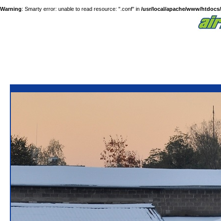
Warning
: Smarty error: unable to read resource: ".conf" in
/usr/local/apache/www/htdocs/a