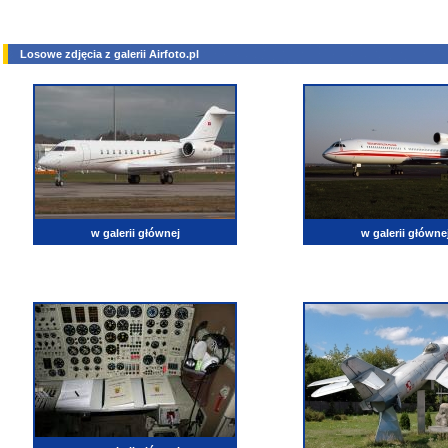
Losowe zdjęcia z galerii Airfoto.pl
w galerii głównej
w galerii główne