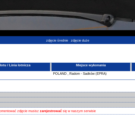
zdjęcie średnie
zdjęcie duże
tu / Linia lotnicza
Miejsce wykonania
POLAND
,
Radom - Sadków (EPRA)
omentować zdjęcie musisz
zarejestrować
się w naszym serwisie