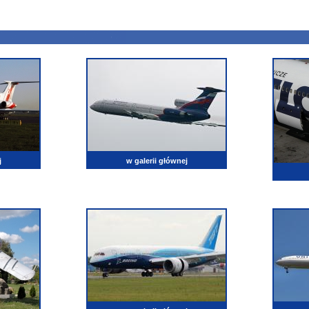
j
w galerii głównej