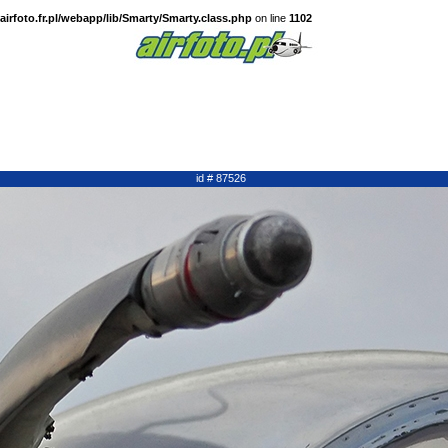
irfoto.fr.pl/webapp/lib/Smarty/Smarty.class.php
on line
1102
id # 87526