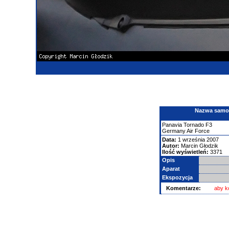
Nazwa samolo
Panavia
Tornado
F3
Germany Air Force
Data:
1 września 2007
Autor:
Marcin Głodzik
Ilość wyświetleń:
3371
Opis
Aparat
Ekspozycja
Komentarze:
aby k