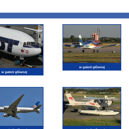
w galerii głównej
w galerii głównej