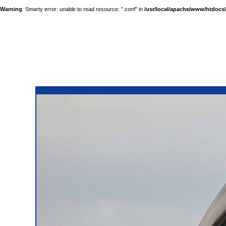
Warning
: Smarty error: unable to read resource: ".conf" in
/usr/local/apache/www/htdocs/a