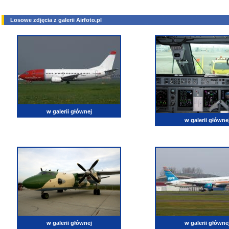
Losowe zdjęcia z galerii Airfoto.pl
w galerii głównej
w galerii główne
w galerii głównej
w galerii główne