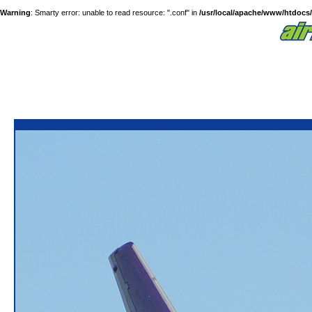
Warning
: Smarty error: unable to read resource: ".conf" in
/usr/local/apache/www/htdocs/a