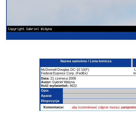
Nazwa samolotu / Linia lotnicza
McDonnell Douglas
DC-10
10(F)
Federal Express Corp. (FedEx)
I
Data:
21 czerwca 2008
Autor:
Gabriel Widyna
Ilość wyświetleń:
4622
Opis
Aparat
Ekspozycja
Komentarze:
aby komentować zdjęcie musisz
zarejest