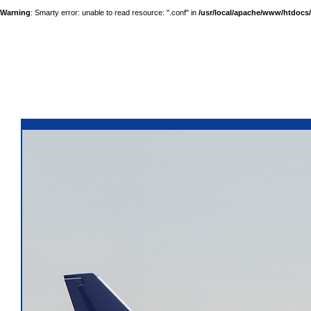
Warning
: Smarty error: unable to read resource: ".conf" in
/usr/local/apache/www/htdocs/a