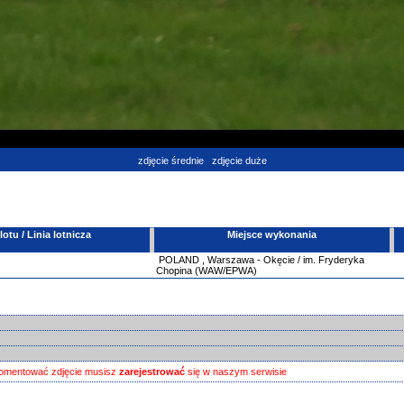
zdjęcie średnie
zdjęcie duże
tu / Linia lotnicza
Miejsce wykonania
POLAND
,
Warszawa - Okęcie / im. Fryderyka
Chopina (WAW/EPWA)
omentować zdjęcie musisz
zarejestrować
się w naszym serwisie