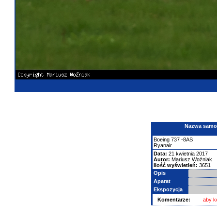
Nazwa samolo
Boeing
737
-8AS
Ryanair
Data:
21 kwietnia 2017
Autor:
Mariusz Woźniak
Ilość wyświetleń:
3651
Opis
Aparat
Ekspozycja
Komentarze:
aby k