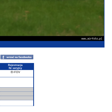
Rejestracja
Nr seryjny
EI-FOV