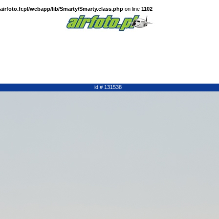
irfoto.fr.pl/webapp/lib/Smarty/Smarty.class.php
on line
1102
id # 131538