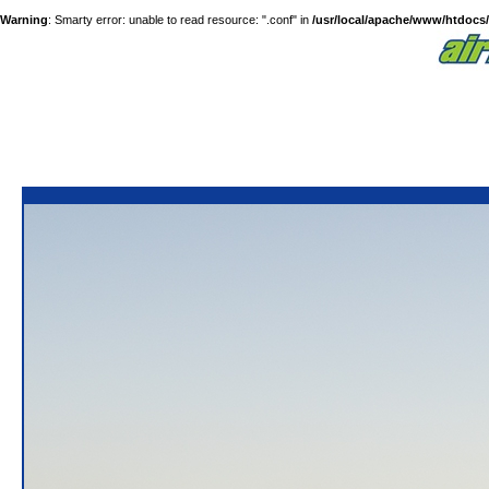
Warning
: Smarty error: unable to read resource: ".conf" in
/usr/local/apache/www/htdocs/a