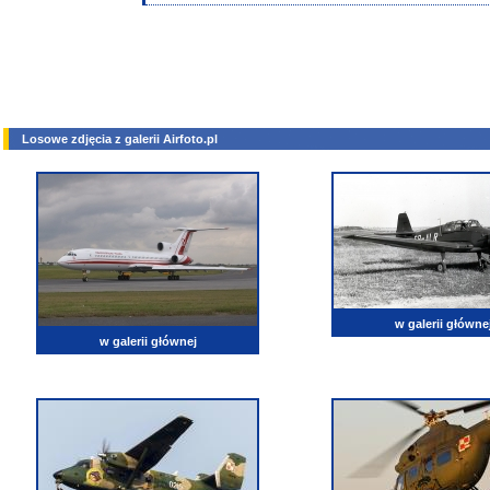
Losowe zdjęcia z galerii Airfoto.pl
w galerii główne
w galerii głównej