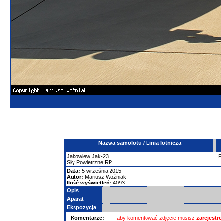
Nazwa samolotu / Linia lotnicza
Jakowlew
Jak-23
Siły Powietrzne RP
Data:
5 września 2015
Autor:
Mariusz Woźniak
Ilość wyświetleń:
4093
Opis
Aparat
Ekspozycja
Komentarze:
aby komentować zdjęcie musisz
zarejest