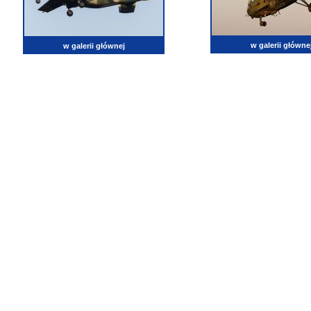
w galerii główne
w galerii głównej
lotnictwo, zdjęcia lotnicze, fotografia, pasja, lotnisko, klub miłoników lotnictwa, balony, samol