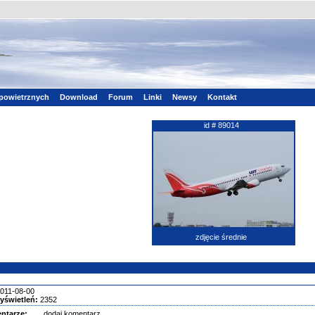
powietrznych
Download
Forum
Linki
Newsy
Kontakt
id # 89014
zdjęcie średnie
011-08-00
yświetleń:
2352
ntarze:
dodaj komentarz