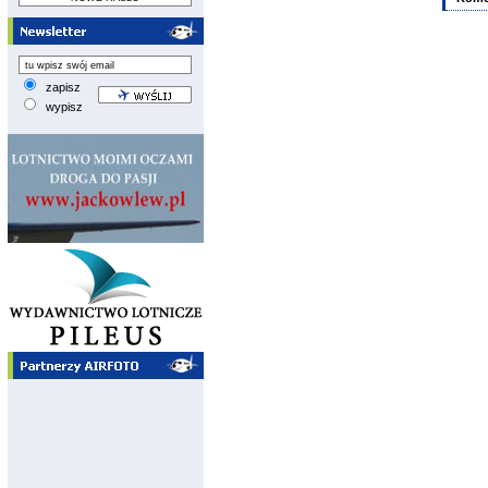
zapisz
wypisz