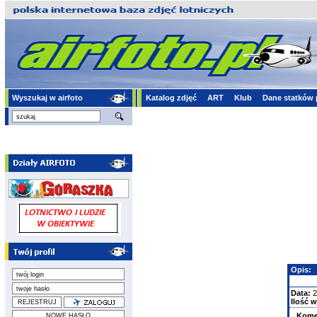
Wyszukaj w airfoto
Katalog zdjęć
ART
Klub
Dane statków 
Opis:
Data:
2
Ilość w
Kome