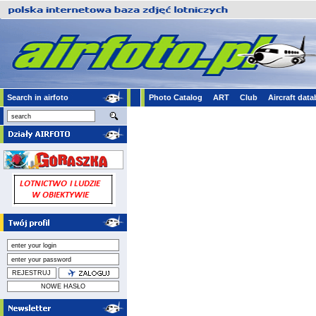
Search in airfoto
Photo Catalog
ART
Club
Aircraft dat