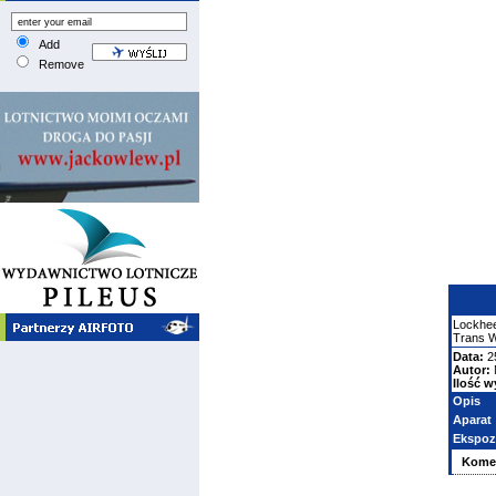
Add
Remove
Lockhe
Trans W
Data:
2
Autor:
Ilość w
Opis
Aparat
Ekspoz
Kome