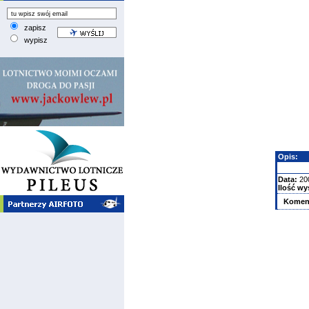
zapisz
wypisz
Opis:
Data:
20
Ilość wy
Komen