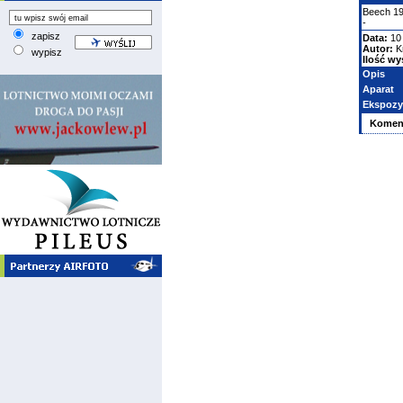
Beech
1
-
zapisz
Data:
10 
Autor:
K
wypisz
Ilość wy
Opis
Aparat
Ekspozy
Komen