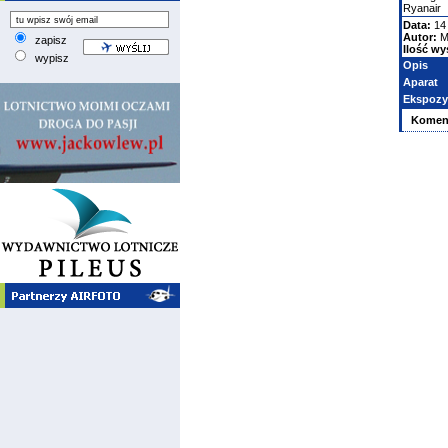
Ryanair
Data:
14
Autor:
M
zapisz
Ilość wy
wypisz
Opis
Aparat
Ekspozy
Komen