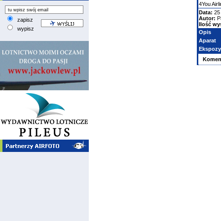
4You Airl
Data:
25
Autor:
P
zapisz
Ilość wy
wypisz
Opis
Aparat
Ekspozy
Komen