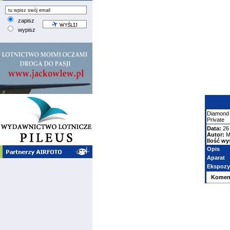
zapisz
wypisz
Diamond
Private
Data:
26 
Autor:
M
Ilość wy
Opis
Aparat
Ekspozy
Komen