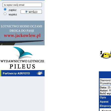
zapisz
wypisz
Diamond
Prywatn
Data:
25 
Autor:
R
Ilość wy
Opis
Aparat
Ekspozy